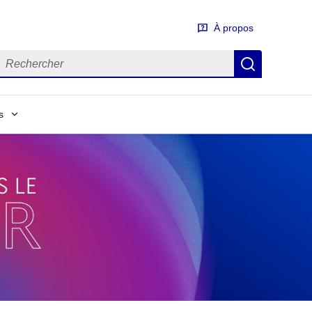
À propos
erme à rechercher
Lancer la
s