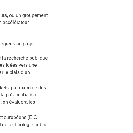
cteurs, ou un groupement
un accélérateur
tégrées au projet :
e la recherche publique
les idées vers une
r le biais d’un
ckets, par exemple des
 la pré-incubation
tion évaluera les
 et européens (EIC
t de technologie public-