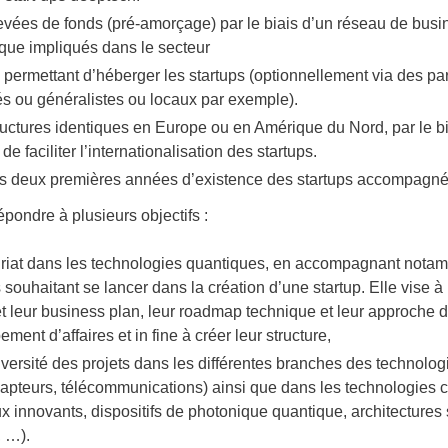
levées de fonds (pré-amorçage) par le biais d’un réseau de busi
sque impliqués dans le secteur
 permettant d’héberger les startups (optionnellement via des pa
és ou généralistes ou locaux par exemple).
ructures identiques en Europe ou en Amérique du Nord, par le 
de faciliter l’internationalisation des startups.
les deux premières années d’existence des startups accompagné
épondre à plusieurs objectifs :
uriat dans les technologies quantiques, en accompagnant nota
 souhaitant se lancer dans la création d’une startup. Elle vise à l
leur business plan, leur roadmap technique et leur approche d
ent d’affaires et in fine à créer leur structure,
versité des projets dans les différentes branches des technolog
 capteurs, télécommunications) ainsi que dans les technologies c
x innovants, dispositifs de photonique quantique, architectures 
, …).