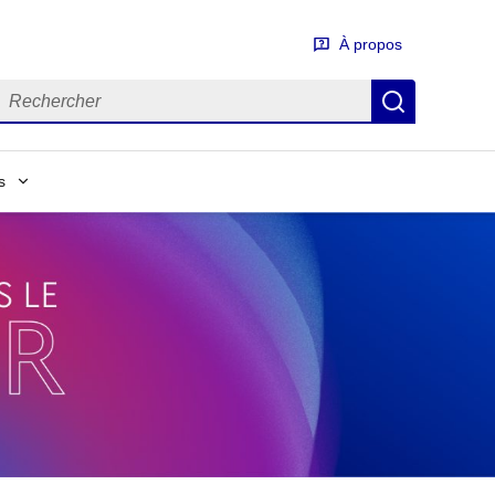
À propos
erme à rechercher
Lancer la
s