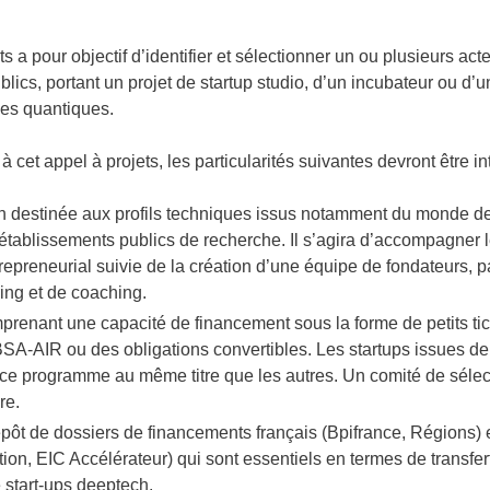
ts a pour objectif d’identifier et sélectionner un ou plusieurs a
blics, portant un projet de startup studio, d’un incubateur ou d’
ies quantiques.
 cet appel à projets, les particularités suivantes devront être in
on destinée aux profils techniques issus notamment du monde d
s établissements publics de recherche. Il s’agira d’accompagner 
epreneurial suivie de la création d’une équipe de fondateurs, pa
ng et de coaching.
mprenant une capacité de financement sous la forme de petits ti
BSA-AIR ou des obligations convertibles. Les startups issues de
 ce programme au même titre que les autres. Un comité de sélec
re.
épôt de dossiers de financements français (Bpifrance, Régions)
tion, EIC Accélérateur) qui sont essentiels en termes de transfer
e start-ups deeptech.