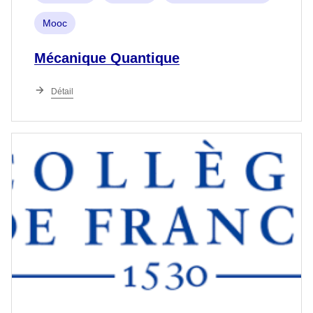
Mooc
Mécanique Quantique
Détail