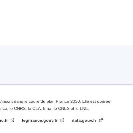
s'inscrit dans le cadre du plan France 2030. Elle est opérée
ance, le CNRS, le CEA, Inria, le CNES et le LNE.
ic.fr
legifrance.gouv.fr
data.gouv.fr