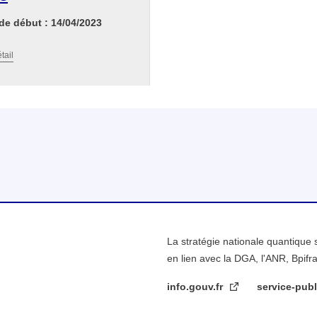
de début : 14/04/2023
tail
linkedin
La stratégie nationale quantique 
en lien avec la DGA, l'ANR, Bpifr
info.gouv.fr
service-publ