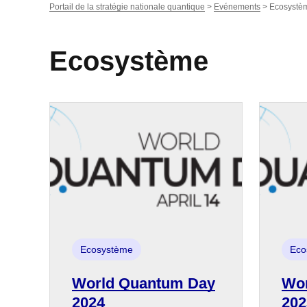
Portail de la stratégie nationale quantique
>
Evénements
>
Ecosystè
Ecosystème
Ecosystème
Eco
World Quantum Day
Wor
2024
202