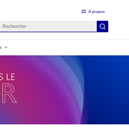
À propos
erme à rechercher
Lancer la
s