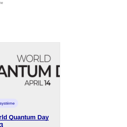
me
système
ld Quantum Day
3